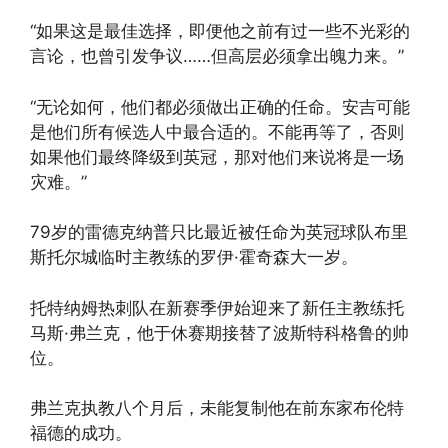
“如果这是最佳选择，即便他之前有过一些不光彩的
言论，也曾引发争议……但高层必须拿出魄力来。”
“无论如何，他们都必须做出正确的任命。安吉可能
是他们所有候选人中最合适的。不能再等了，否则
如果他们最终降级到英冠，那对他们来说将是一场
灾难。”
79岁的雷德克纳普只比最近被任命为英冠球队布里
斯托尔城临时主教练的罗伊·霍奇森大一岁。
托特纳姆热刺队在新赛季伊始迎来了新任主教练托
马斯·弗兰克，他于休赛期接替了波斯特科格鲁的帅
位。
弗兰克执教八个月后，未能复制他在前东家布伦特
福德的成功。