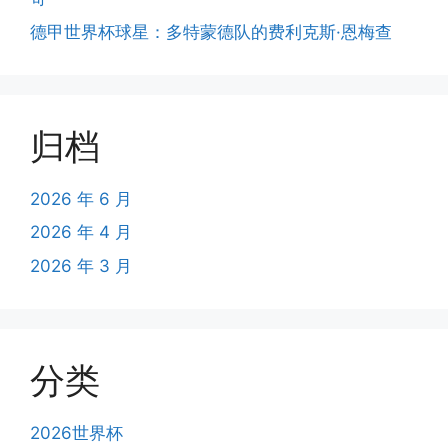
德甲世界杯球星：多特蒙德队的费利克斯·恩梅查
归档
2026 年 6 月
2026 年 4 月
2026 年 3 月
分类
2026世界杯