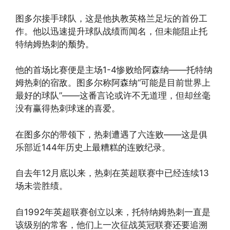
图多尔接手球队，这是他执教英格兰足坛的首份工
作。他以迅速提升球队战绩而闻名，但未能阻止托
特纳姆热刺的颓势。
他的首场比赛便是主场1-4惨败给阿森纳——托特纳
姆热刺的宿敌。图多尔称阿森纳“可能是目前世界上
最好的球队”——这番言论或许不无道理，但却丝毫
没有赢得热刺球迷的喜爱。
在图多尔的带领下，热刺遭遇了六连败——这是俱
乐部近144年历史上最糟糕的连败纪录。
自去年12月底以来，热刺在英超联赛中已经连续13
场未尝胜绩。
自1992年英超联赛创立以来，托特纳姆热刺一直是
该级别的常客，他们上一次征战英冠联赛还要追溯