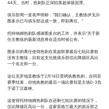
44天。当时，热刺队正深陷英超保级泥潭。
俱乐部周一发表声明称：“我们确认，主教练伊戈尔·
图多尔已与俱乐部达成一致，即刻离任。”
托特纳姆热刺队感谢图多尔的工作，并表示“关于新
任主教练的最新消息将在适当时候公布。”
图多尔的离任使得热刺在英超联赛最后七轮比赛前
没有主教练，目前这支伦敦俱乐部仅比降级区高出
一个名次和一分。
这位克罗地亚教练于2月14日受聘执教热刺，合同至
赛季结束，但他执教的最后一场比赛却是主场0-3负
于诺丁汉森林。
这使得托特纳姆热刺队在还剩七轮比赛的情况下，
仅比降级区高出一分，这家英格兰最大的俱乐部之