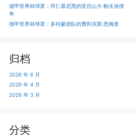
德甲世界杯球星：拜仁慕尼黑的亚历山大·帕夫洛维
奇
德甲世界杯球星：多特蒙德队的费利克斯·恩梅查
归档
2026 年 6 月
2026 年 4 月
2026 年 3 月
分类