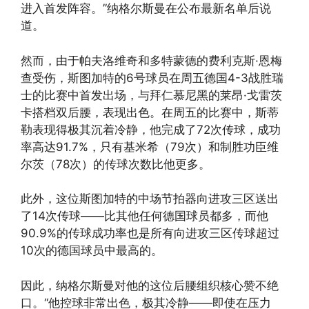
进入首发阵容。”纳格尔斯曼在公布最新名单后说
道。
然而，由于帕夫洛维奇和多特蒙德的费利克斯·恩梅
查受伤，斯图加特的6号球员在周五德国4-3战胜瑞
士的比赛中首发出场，与拜仁慕尼黑的莱昂·戈雷茨
卡搭档双后腰，表现出色。在周五的比赛中，斯蒂
勒表现得极其沉着冷静，他完成了72次传球，成功
率高达91.7%，只有基米希（79次）和制胜功臣维
尔茨（78次）的传球次数比他更多。
此外，这位斯图加特的中场节拍器向进攻三区送出
了14次传球——比其他任何德国球员都多，而他
90.9%的传球成功率也是所有向进攻三区传球超过
10次的德国球员中最高的。
因此，纳格尔斯曼对他的这位后腰组织核心赞不绝
口。“他控球非常出色，极其冷静——即使在压力