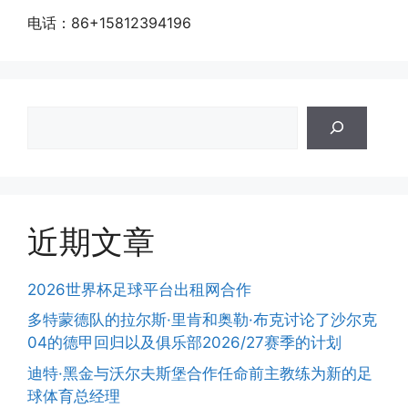
电话：86+15812394196
搜
索
近期文章
2026世界杯足球平台出租网合作
多特蒙德队的拉尔斯·里肯和奥勒·布克讨论了沙尔克
04的德甲回归以及俱乐部2026/27赛季的计划
迪特·黑金与沃尔夫斯堡合作任命前主教练为新的足
球体育总经理