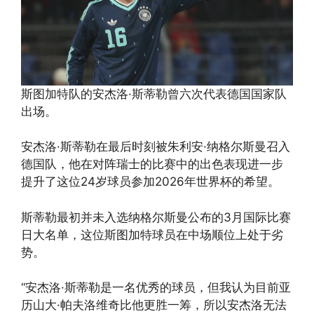
斯图加特队的安杰洛·斯蒂勒曾六次代表德国国家队
出场。
安杰洛·斯蒂勒在最后时刻被朱利安·纳格尔斯曼召入
德国队，他在对阵瑞士的比赛中的出色表现进一步
提升了这位24岁球员参加2026年世界杯的希望。
斯蒂勒最初并未入选纳格尔斯曼公布的3月国际比赛
日大名单，这位斯图加特球员在中场顺位上处于劣
势。
“安杰洛·斯蒂勒是一名优秀的球员，但我认为目前亚
历山大·帕夫洛维奇比他更胜一筹，所以安杰洛无法