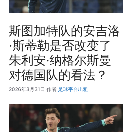
斯图加特队的安吉洛
·斯蒂勒是否改变了
朱利安·纳格尔斯曼
对德国队的看法？
2026年3月31日
作者
足球平台出租