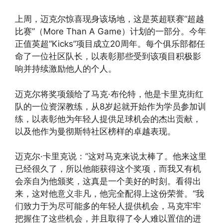
上周，迈克尔惊喜现身该场地，这是英超联赛“超越
比赛”（More Than A Game）计划的一部分。今年
正值英超“Kicks”项目成立20周年。每个俱乐部都任
命了一位社区队长，以表彰那些受到该项目积极影
响并持续激励他人的个人。
迈克尔将奖项颁给了马克·布伦特，他是卡里克街红
队的一位资深教练，从8岁起就开始作为学员参加训
练，以表彰他为年轻人提供足球机会的杰出贡献，
以及他作为曼彻斯特社区榜样的卓越表现。
迈克尔·卡里克说：“这对马克来说太棒了。他来这里
已经很久了，所以他能获得这个奖项，而我又有机
会亲自为他颁奖，这真是一个美好的时刻。看得出
来，这对他意义非凡，他完全配得上这份荣誉。“我
们致力于为尽可能多的年轻人提供机会，马克牢牢
把握住了这些机会，并且取得了令人难以置信的进