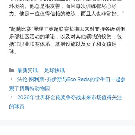
环境的。他总是很友善，而且每次训练都尽心尽
力。他是一位值得信赖的教练，而且人也非常好。”
“超越比赛”展现了英超联赛长期以来对支持各级别俱
乐部社区活动的承诺，以及对其他领域的投资，包
括非职业联赛体系、基层设施以及女子和女孩足
球。
分
最新资讯
、
足球快讯
类
法伦·图利斯-乔伊斯与Eco Reds的学生们一起参
观了切斯特动物园
2026年世界杯金靴奖争夺战未来市场值得关注
的球员