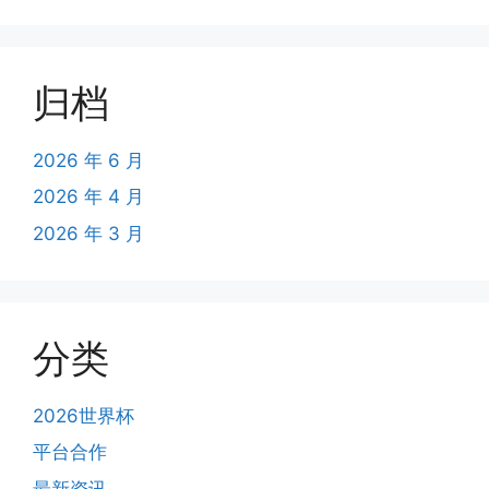
归档
2026 年 6 月
2026 年 4 月
2026 年 3 月
分类
2026世界杯
平台合作
最新资讯