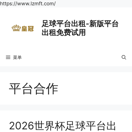
跳
https://www.lzmft.com/
至
内
足球平台出租-新版平台
容
出租免费试用
菜单
平台合作
2026世界杯足球平台出