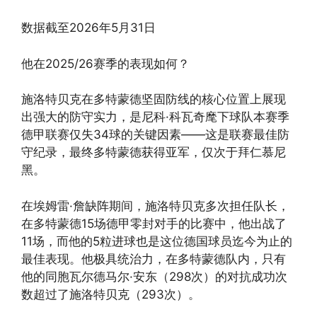
数据截至2026年5月31日
他在2025/26赛季的表现如何？
施洛特贝克在多特蒙德坚固防线的核心位置上展现
出强大的防守实力，是尼科·科瓦奇麾下球队本赛季
德甲联赛仅失34球的关键因素——这是联赛最佳防
守纪录，最终多特蒙德获得亚军，仅次于拜仁慕尼
黑。
在埃姆雷·詹缺阵期间，施洛特贝克多次担任队长，
在多特蒙德15场德甲零封对手的比赛中，他出战了
11场，而他的5粒进球也是这位德国球员迄今为止的
最佳表现。他极具统治力，在多特蒙德队内，只有
他的同胞瓦尔德马尔·安东（298次）的对抗成功次
数超过了施洛特贝克（293次）。