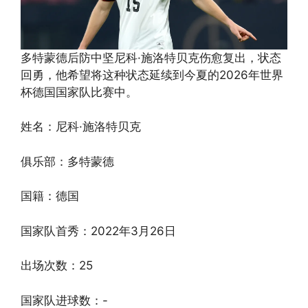
多特蒙德后防中坚尼科·施洛特贝克伤愈复出，状态
回勇，他希望将这种状态延续到今夏的2026年世界
杯德国国家队比赛中。
姓名：尼科·施洛特贝克
俱乐部：多特蒙德
国籍：德国
国家队首秀：2022年3月26日
出场次数：25
国家队进球数：-