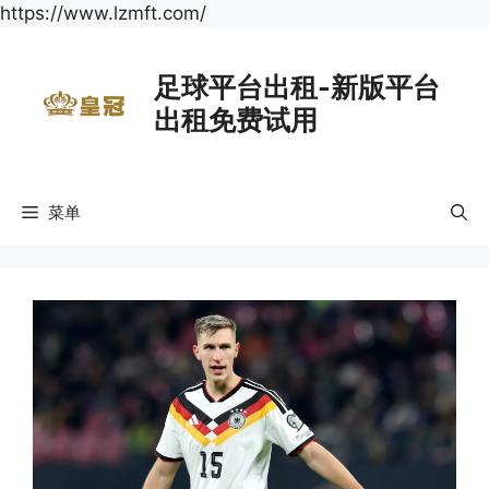
跳
https://www.lzmft.com/
至
内
足球平台出租-新版平台
容
出租免费试用
菜单