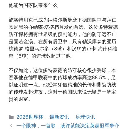
他能为国家队带来什么
施洛特贝克已成为纳格尔斯曼麾下德国队中与拜仁
慕尼黑的乔纳森·塔搭档首发的首选。这位多特蒙德
防守悍将拥有世界级的预判能力，他的防守远不止
是固若金汤。在所有后卫中，只有勒沃库森的亚历
杭德罗·格里马尔多（8球）和汉堡的卢卡·武什科维
奇（6球）的进球数超过了他。
不仅如此，这位多特蒙德的防守核心很少丢球，本
赛季他在德甲联赛中的传球成功率高达88.5%，足
以证明这一点。他经常凭借精准的长传和撕裂防线
的传球发起进攻，这对于德国队来说无疑是一笔宝
贵的财富。
分
2026世界杯
、
最新资讯
、
足球快讯
类
一个眼神，一首歌，或许就能决定英超冠军争夺